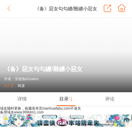
《备》惡女勾勾纏/難纏小惡女
《备》惡女勾勾纏/難纏小惡女
作者：安德魯&Gokkio
3.2 万
韩漫
详情
目录
评论
域名随时更换，收藏发布页manhuafabu.com不迷失
备用域名www.999dm1.com