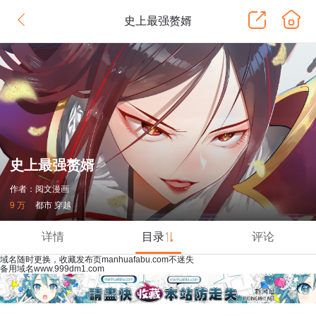
史上最强赘婿
史上最强赘婿
作者：阅文漫画
9 万
都市 穿越
详情
目录
评论
域名随时更换，收藏发布页manhuafabu.com不迷失
备用域名www.999dm1.com