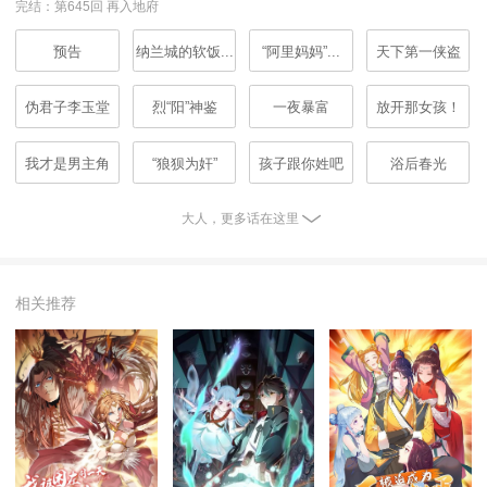
完结：第645回 再入地府
预告
纳兰城的软饭...
“阿里妈妈”...
天下第一侠盗
伪君子李玉堂
烈“阳”神鉴
一夜暴富
放开那女孩！
我才是男主角
“狼狈为奸”
孩子跟你姓吧
浴后春光
大人，更多话在这里
相关推荐