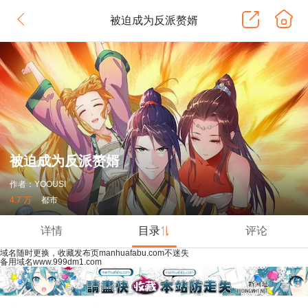
被迫成为反派赘婿
被迫成为反派赘婿
作者：YOOUSI
4.7 万
都市
详情
目录
评论
域名随时更换，收藏发布页manhuafabu.com不迷失
备用域名www.999dm1.com