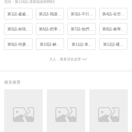
完结：第118話-清算砲友時間到!
第1話-處處...
第2話-我讓...
第3話-不行...
第4話-在空...
第5話-妳現...
第6話-把學...
第7話-他們...
第8話-被學...
第9話-州彥...
第10話-解...
第11話-拿...
第12話-暖...
大人，更多话在这里
相关推荐