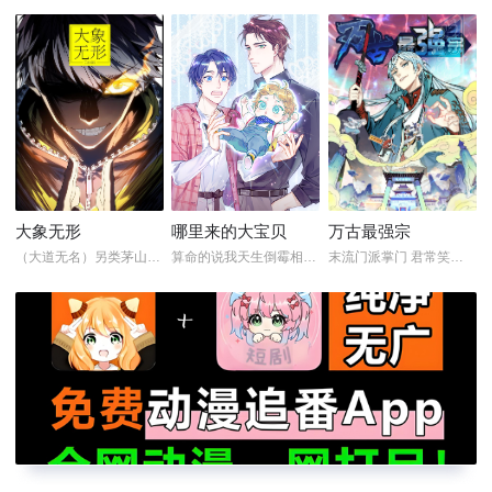
大象无形
哪里来的大宝贝
万古最强宗
（大道无名）另类茅山宗怼乱妖！无敌茅山小...
算命的说我天生倒霉相…骗谁呢！？我家混血...
末流门派掌门 君常笑，万万没想到： 随便...