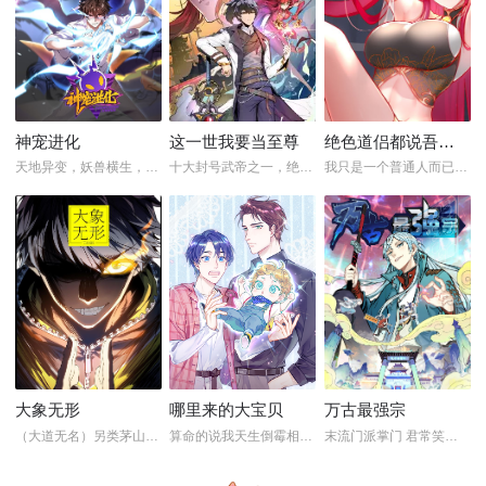
神宠进化
这一世我要当至尊
绝色道侣都说吾皇体质无敌
天地异变，妖兽横生，新纪...
十大封号武帝之一，绝世武...
我只是一个普通人而已，竟...
大象无形
哪里来的大宝贝
万古最强宗
（大道无名）另类茅山宗怼...
算命的说我天生倒霉相…骗...
末流门派掌门 君常笑，万...