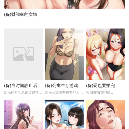
(备)财阀家的女婿
(备)当时间静止后
(备)公寓生存游戏
(备)硬也要拍完
欢乐的时间总是过得特别快...
这座公寓没有被丧尸入侵,...
帮朋友拍"凉快&...