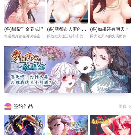
(备)黑帮千金养成记
(备)新都市人妻的秘密社团
(备)如果还有明天？
每道纹身都在诉说秘密和诱...
跟随丈夫搬进新都市的她,...
因为老天爷的失误而身患绝...
签约作品
更多