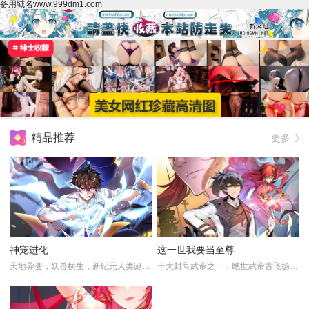
备用域名www.999dm1.com
精品推荐
更多
神宠进化
这一世我要当至尊
天地异变，妖兽横生，新纪元人类诞生了一种...
十大封号武帝之一，绝世武帝古飞扬在天荡山...