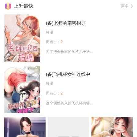
上升最快
更多
(备)老师的亲密指导
韩漫
周点击：
2
为了把会长家的学渣儿子送...
(备)飞机杯女神连线中
韩漫
周点击：
2
这个偶然购入的飞机杯有够...