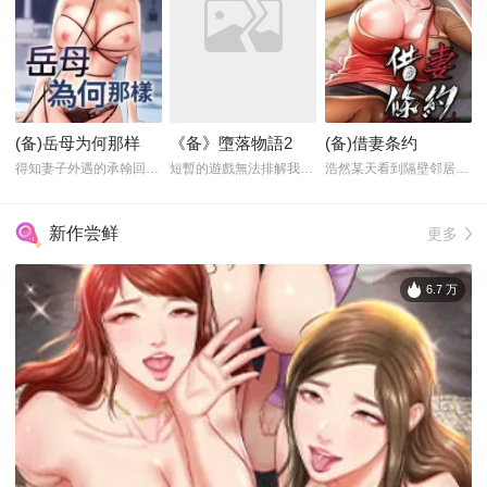
(备)岳母为何那样
《备》墮落物語2
(备)借妻条约
得知妻子外遇的承翰回到了...
短暫的遊戲無法排解我的慾...
浩然某天看到隔壁邻居被偷...
新作尝鲜
更多
6.7 万