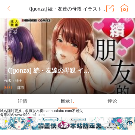
《[gonza] 続・友達の母親 イラストカード [中國翻訳]》
《[gonza] 続・友達の母親 イラストカード [中國翻訳]》
作者：紳士
8837
都市
详情
目录
评论
域名随时更换，收藏发布页manhuafabu.com不迷失
备用域名www.999dm1.com