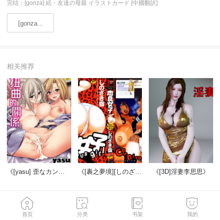
完结：[gonza] 続・友達の母親 イラストカード [中國翻訳]
[gonza...
相关推荐
《[yasu] 歪なカンケイ [中國翻訳] [DL版]》
《[裹之夢境][しのざき嶺] 肉食女子》
《[3D]淫妻李思思》
开始阅读
首页
分类
书架
我的
收藏
月票
打赏