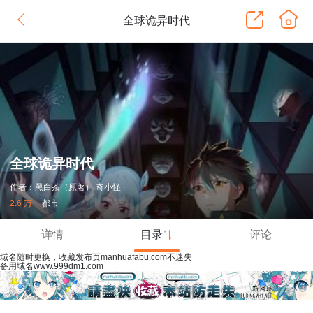
全球诡异时代
全球诡异时代
作者：黑白茶（原著） 奇小怪
2.6 万
都市
详情
目录
评论
域名随时更换，收藏发布页manhuafabu.com不迷失
备用域名www.999dm1.com