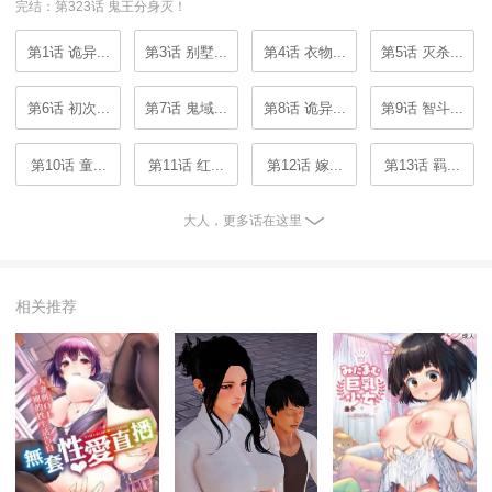
完结：第323话 鬼王分身灭！
第1话 诡异...
第3话 别墅...
第4话 衣物...
第5话 灭杀...
第6话 初次...
第7话 鬼域...
第8话 诡异...
第9话 智斗...
第10话 童...
第11话 红...
第12话 嫁...
第13话 羁...
大人，更多话在这里
相关推荐