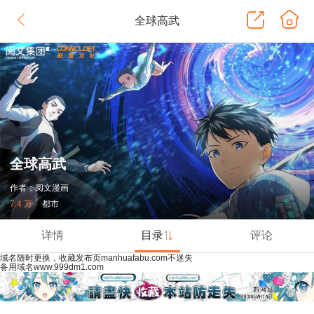
全球高武
全球高武
作者：阅文漫画
7.4 万
都市
详情
目录
评论
域名随时更换，收藏发布页manhuafabu.com不迷失
备用域名www.999dm1.com