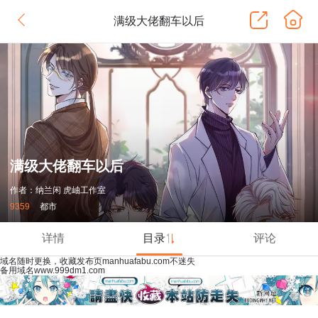
满级大佬翻车以后
满级大佬翻车以后
作者：纳兰闲 虎岫工作室
9359
都市
详情
目录
评论
域名随时更换，收藏发布页manhuafabu.com不迷失
备用域名www.999dm1.com