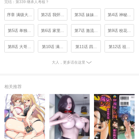
完结：第339 继承人考核？
序章 满级大...
第2话 我怀...
第3话 妹妹...
第4话 神秘...
第5话 单独...
第6话 家里...
第7话 激流...
第9话 校花...
第8话 大哥...
第10话 满...
第11话 四...
第12话 祖...
大人，更多话在这里
相关推荐